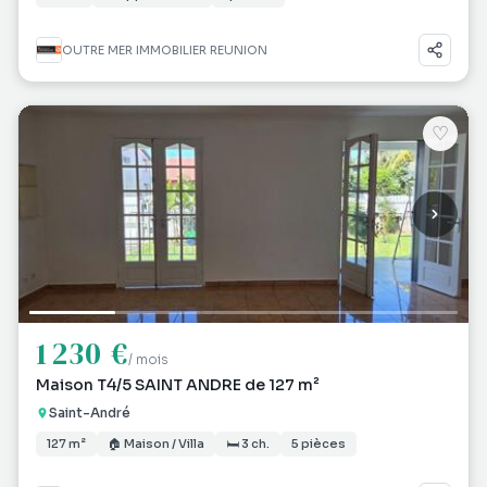
OUTRE MER IMMOBILIER REUNION
♡
1 230 €
/ mois
Maison T4/5 SAINT ANDRE de 127 m²
Saint-André
127 m²
🏠 Maison / Villa
🛏 3 ch.
5 pièces