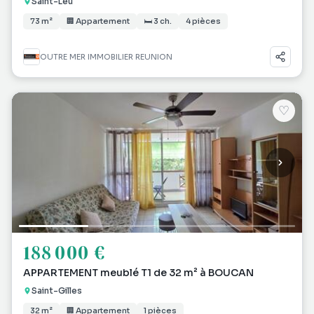
Saint-Leu
73 m²
🏢 Appartement
🛏 3 ch.
4 pièces
OUTRE MER IMMOBILIER REUNION
♡
188 000 €
APPARTEMENT meublé T1 de 32 m² à BOUCAN
Saint-Gilles
32 m²
🏢 Appartement
1 pièces