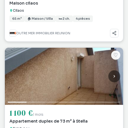
Maison cilaos
Cilaos
65 m²
🏠 Maison / Villa
🛏 2 ch.
4 pièces
OUTRE MER IMMOBILIER REUNION
♡
1 100 €
/ mois
Appartement duplex de 73 m² à Stella