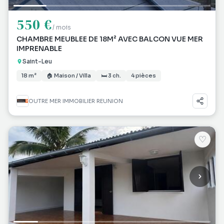
550 €
/ mois
CHAMBRE MEUBLEE DE 18M² AVEC BALCON VUE MER
IMPRENABLE
Saint-Leu
18 m²
🏠 Maison / Villa
🛏 3 ch.
4 pièces
OUTRE MER IMMOBILIER REUNION
♡