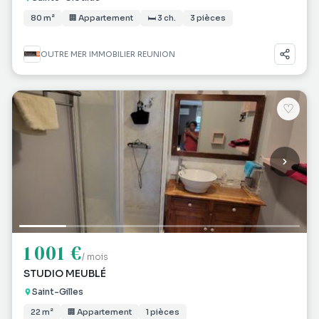
80 m²
🏢 Appartement
🛏 3 ch.
3 pièces
OUTRE MER IMMOBILIER REUNION
♡
1 001 €
/ mois
STUDIO MEUBLÉ
Saint-Gilles
22 m²
🏢 Appartement
1 pièces