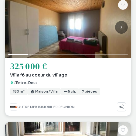
♡
325 000 €
Villa f6 au coeur du village
L'Entre-Deux
180 m²
🏠 Maison / Villa
🛏 5 ch.
7 pièces
OUTRE MER IMMOBILIER REUNION
♡