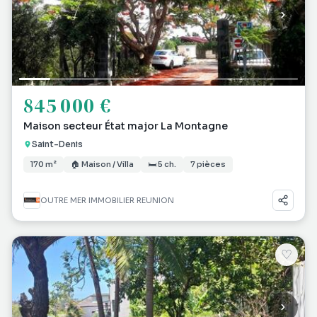
845 000 €
Maison secteur État major La Montagne
Saint-Denis
170 m²
🏠 Maison / Villa
🛏 5 ch.
7 pièces
OUTRE MER IMMOBILIER REUNION
♡