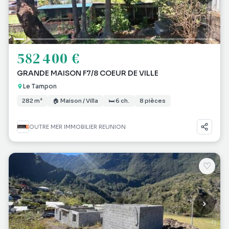
582 400 €
GRANDE MAISON F7/8 COEUR DE VILLE
Le Tampon
282 m²
🏠 Maison / Villa
🛏 6 ch.
8 pièces
OUTRE MER IMMOBILIER REUNION
♡