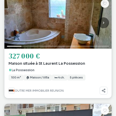
♡
327 000 €
Maison située à St Laurent La Possession
La Possession
100 m²
🏠 Maison / Villa
🛏 4 ch.
5 pièces
OUTRE MER IMMOBILIER REUNION
♡