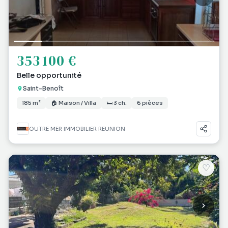
353 100 €
Belle opportunité
Saint-Benoît
185 m²
🏠 Maison / Villa
🛏 3 ch.
6 pièces
OUTRE MER IMMOBILIER REUNION
♡