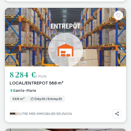
♡
8 284 €
/ mois
LOCAL/ENTREPOT 568 m²
Sainte-Marie
568 m²
📦 Dépôt / Entrepôt
OUTRE MER IMMOBILIER REUNION