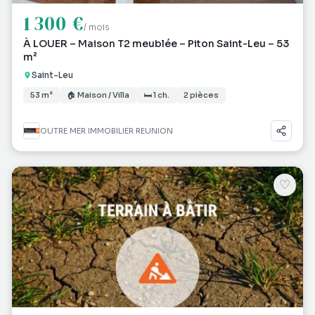
1 300 €
/ mois
À LOUER – Maison T2 meublée – Piton Saint-Leu – 53
m²
Saint-Leu
53 m²
🏠 Maison / Villa
🛏 1 ch.
2 pièces
OUTRE MER IMMOBILIER REUNION
♡