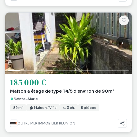
♡
185 000 €
Maison a étage de type T4/5 d'environ de 90m²
Sainte-Marie
89 m²
🏠 Maison / Villa
🛏 3 ch.
5 pièces
OUTRE MER IMMOBILIER REUNION