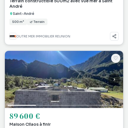
Terrain constructible 500m2 avec vue mer à Saint
André
Saint-André
500 m²
🌿 Terrain
OUTRE MER IMMOBILIER REUNION
♡
89 600 €
Maison Cilaos à finir