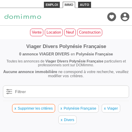
EMPLOI
IMMO
AUTO
Vente
Location
Neuf
Construction
Viager Divers Polynésie Française
0 annonce
VIAGER DIVERS
en
Polynésie Française
Toutes les annonces de
Viager Divers Polynésie Française
particuliers et
professionnels sont sur DOMimmo.
Aucune annonce immobilière
ne correspond à votre recherche, veuillez
modifier vos critères.
Filtrer
x
Supprimer les critères
x
Polynésie Française
x
Viager
x
Divers