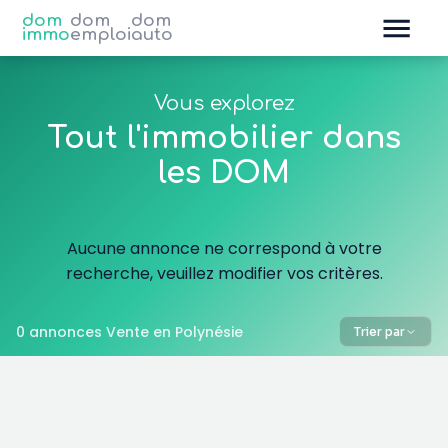
dom
dom
dom
immo
emploi
auto
Vous explorez
Tout l'immobilier dans
les DOM
Aucune annonce ne correspond à votre
recherche, veuillez modifier vos critères.
0 annonces Vente en Polynésie
Trier par