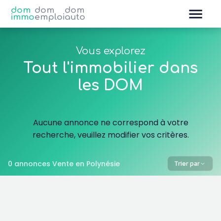
dom
dom
dom
immo
emploi
auto
Vous explorez
Tout l'immobilier dans
les DOM
Aucune annonce ne correspond à votre
recherche, veuillez modifier vos critères.
0 annonces Vente en Polynésie
Trier par