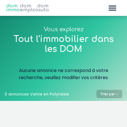
dom
dom
dom
immo
emploi
auto
Vous explorez
Tout l'immobilier dans
les DOM
Aucune annonce ne correspond à votre
recherche, veuillez modifier vos critères.
0 annonces Vente en Polynésie
Trier par