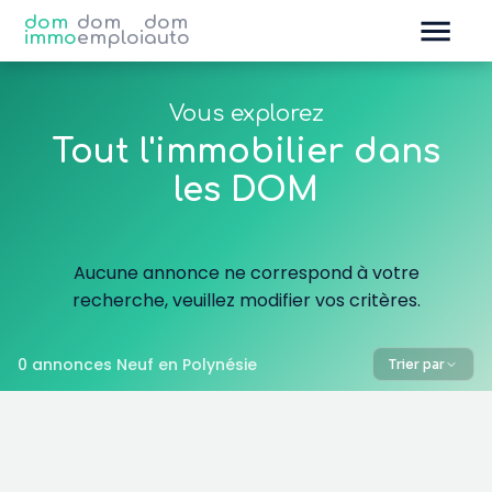
dom
dom
dom
immo
emploi
auto
Vous explorez
Tout l'immobilier dans
les DOM
Aucune annonce ne correspond à votre
recherche, veuillez modifier vos critères.
0 annonces Neuf en Polynésie
Trier par