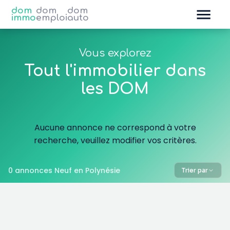
dom
dom
dom
immo
emploi
auto
Vous explorez
Tout l'immobilier dans
les DOM
Aucune annonce ne correspond à votre
recherche, veuillez modifier vos critères.
0 annonces Neuf en Polynésie
Trier par