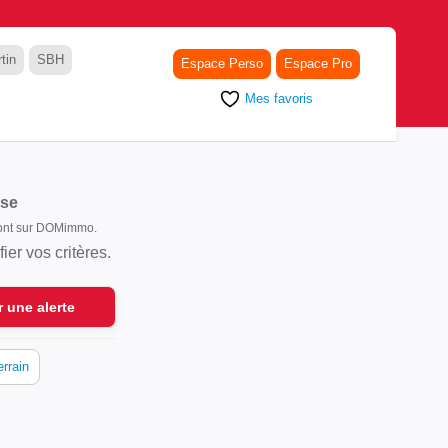
tin
SBH
Espace Perso
Espace Pro
Mes favoris
ise
 sont sur DOMimmo.
er vos critères.
r une alerte
errain