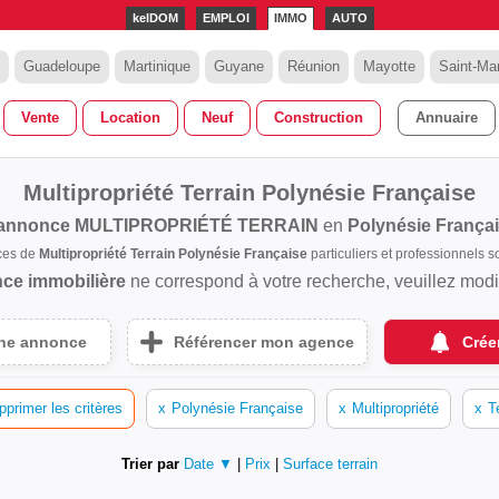
kelDOM
EMPLOI
IMMO
AUTO
Guadeloupe
Martinique
Guyane
Réunion
Mayotte
Saint-Mar
Vente
Location
Neuf
Construction
Annuaire
Multipropriété Terrain Polynésie Française
 annonce
MULTIPROPRIÉTÉ TERRAIN
en
Polynésie França
ces de
Multipropriété Terrain Polynésie Française
particuliers et professionnels
ce immobilière
ne correspond à votre recherche, veuillez modifi
une annonce
Référencer mon agence
Crée
pprimer les critères
x
Polynésie Française
x
Multipropriété
x
T
Trier par
Date ▼
|
Prix
|
Surface terrain