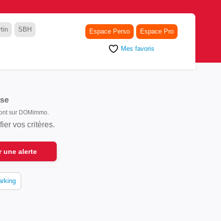
tin
SBH
Espace Perso
Espace Pro
Mes favoris
ise
 sont sur DOMimmo.
er vos critères.
r une alerte
arking