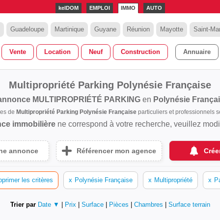
kelDOM
EMPLOI
IMMO
AUTO
Guadeloupe
Martinique
Guyane
Réunion
Mayotte
Saint-Mar
Vente
Location
Neuf
Construction
Annuaire
Multipropriété Parking Polynésie Française
annonce
MULTIPROPRIÉTÉ PARKING
en
Polynésie França
ces de
Multipropriété Parking Polynésie Française
particuliers et professionnels
ce immobilière
ne correspond à votre recherche, veuillez modifi
une annonce
Référencer mon agence
Crée
primer les critères
x
Polynésie Française
x
Multipropriété
x
P
Trier par
Date ▼
|
Prix
|
Surface
|
Pièces
|
Chambres
|
Surface terrain