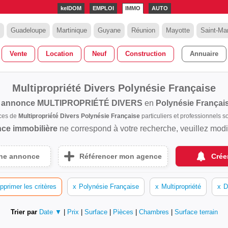
kelDOM
EMPLOI
IMMO
AUTO
Guadeloupe
Martinique
Guyane
Réunion
Mayotte
Saint-Mar
Vente
Location
Neuf
Construction
Annuaire
Multipropriété Divers Polynésie Française
 annonce
MULTIPROPRIÉTÉ DIVERS
en
Polynésie Françai
ces de
Multipropriété Divers Polynésie Française
particuliers et professionnels
ce immobilière
ne correspond à votre recherche, veuillez modifi
une annonce
Référencer mon agence
Crée
pprimer les critères
x
Polynésie Française
x
Multipropriété
x
D
Trier par
Date ▼
|
Prix
|
Surface
|
Pièces
|
Chambres
|
Surface terrain