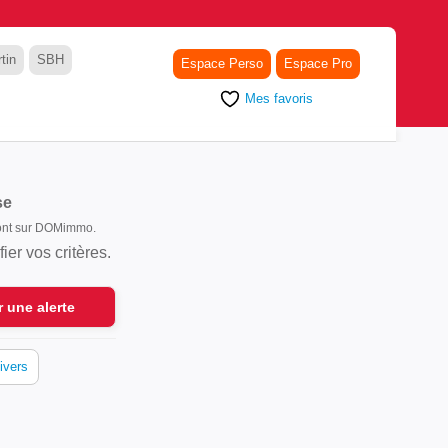
tin
SBH
Espace Perso
Espace Pro
Mes favoris
se
 sont sur DOMimmo.
er vos critères.
r une alerte
ivers