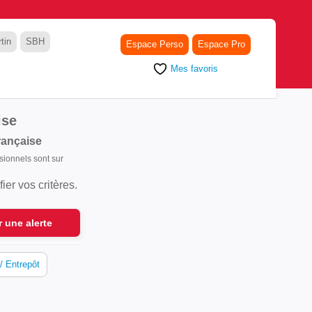
tin
SBH
Espace Perso
Espace Pro
Mes favoris
ise
rançaise
ssionnels sont sur
er vos critères.
r une alerte
/ Entrepôt