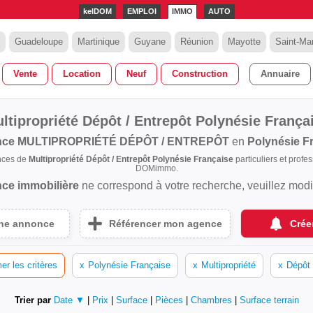
kelDOM
EMPLOI
IMMO
AUTO
Guadeloupe
Martinique
Guyane
Réunion
Mayotte
Saint-Mar
Vente
Location
Neuf
Construction
Annuaire
ltipropriété Dépôt / Entrepôt Polynésie França
nce
MULTIPROPRIÉTÉ DÉPÔT / ENTREPÔT
en
Polynésie F
nces de
Multipropriété Dépôt / Entrepôt Polynésie Française
particuliers et profe
DOMimmo.
ce immobilière
ne correspond à votre recherche, veuillez modifi
une annonce
Référencer mon agence
Crée
er les critères
x
Polynésie Française
x
Multipropriété
x
Dépôt 
Trier par
Date ▼
|
Prix
|
Surface
|
Pièces
|
Chambres
|
Surface terrain