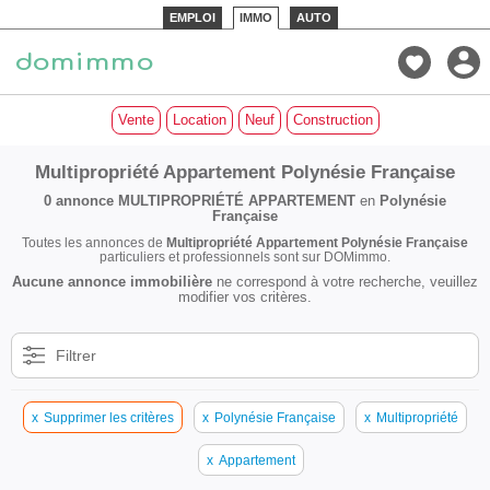
EMPLOI
IMMO
AUTO
Vente
Location
Neuf
Construction
Multipropriété Appartement Polynésie Française
0 annonce
MULTIPROPRIÉTÉ APPARTEMENT
en
Polynésie
Française
Toutes les annonces de
Multipropriété Appartement Polynésie Française
particuliers et professionnels sont sur DOMimmo.
Aucune annonce immobilière
ne correspond à votre recherche, veuillez
modifier vos critères.
Filtrer
x
Supprimer les critères
x
Polynésie Française
x
Multipropriété
x
Appartement