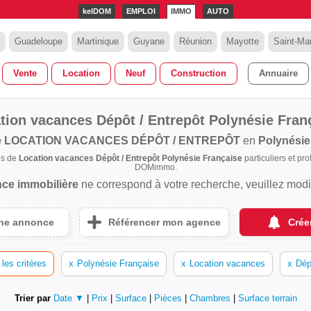
kelDOM
EMPLOI
IMMO
AUTO
Guadeloupe
Martinique
Guyane
Réunion
Mayotte
Saint-Mar
Vente
Location
Neuf
Construction
Annuaire
tion vacances Dépôt / Entrepôt Polynésie Fran
e
LOCATION VACANCES DÉPÔT / ENTREPÔT
en
Polynésie
es de
Location vacances Dépôt / Entrepôt Polynésie Française
particuliers et pr
DOMimmo.
ce immobilière
ne correspond à votre recherche, veuillez modifi
une annonce
Référencer mon agence
Crée
les critères
x
Polynésie Française
x
Location vacances
x
Dép
Trier par
Date ▼
|
Prix
|
Surface
|
Pièces
|
Chambres
|
Surface terrain