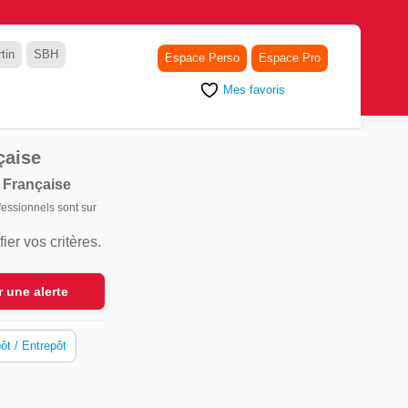
tin
SBH
Espace Perso
Espace Pro
Mes favoris
çaise
 Française
ofessionnels sont sur
er vos critères.
r une alerte
ôt / Entrepôt