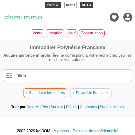
EMPLOI
IMMO
AUTO
Vente
Location
Neuf
Construction
Immobilier Polynésie Française
Aucune annonce immobilière
ne correspond à votre recherche, veuillez
modifier vos critères.
Filtrer
x
Supprimer les critères
x
Polynésie Française
Trier par
Date ▼
|
Prix
|
Surface
|
Pièces
|
Chambres
|
Surface terrain
2002-2026 kelDOM -
A propos
-
Politique de confidentialité