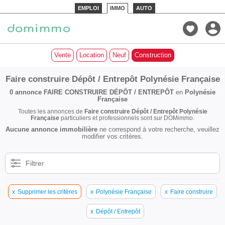
EMPLOI
IMMO
AUTO
Vente
Location
Neuf
Construction
Faire construire Dépôt / Entrepôt Polynésie Française
0 annonce
FAIRE CONSTRUIRE DÉPÔT / ENTREPÔT
en
Polynésie
Française
Toutes les annonces de
Faire construire Dépôt / Entrepôt Polynésie
Française
particuliers et professionnels sont sur DOMimmo.
Aucune annonce immobilière
ne correspond à votre recherche, veuillez
modifier vos critères.
Filtrer
x
Supprimer les critères
x
Polynésie Française
x
Faire construire
x
Dépôt / Entrepôt