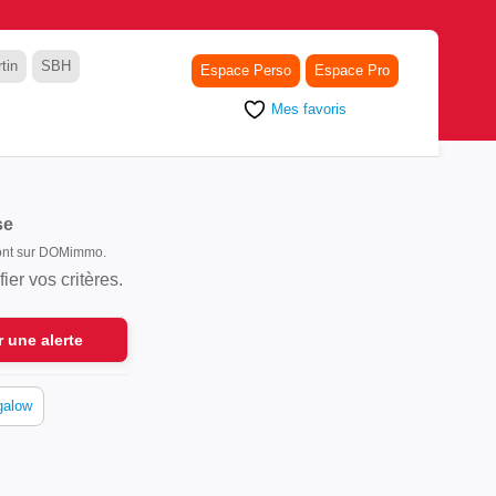
tin
SBH
Espace Perso
Espace Pro
Mes favoris
se
 sont sur DOMimmo.
er vos critères.
r une alerte
galow