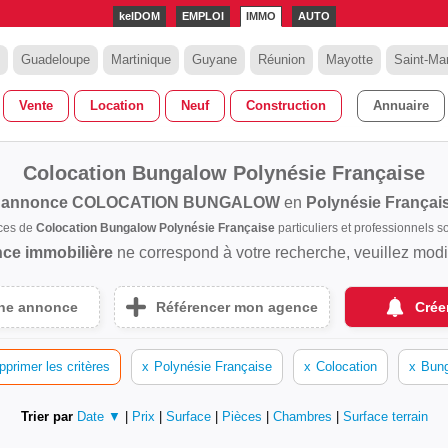
kelDOM
EMPLOI
IMMO
AUTO
Guadeloupe
Martinique
Guyane
Réunion
Mayotte
Saint-Mar
Vente
Location
Neuf
Construction
Annuaire
Colocation Bungalow Polynésie Française
 annonce
COLOCATION BUNGALOW
en
Polynésie Françai
ces de
Colocation Bungalow Polynésie Française
particuliers et professionnels
ce immobilière
ne correspond à votre recherche, veuillez modifi
une annonce
Référencer mon agence
Crée
pprimer les critères
x
Polynésie Française
x
Colocation
x
Bun
Trier par
Date ▼
|
Prix
|
Surface
|
Pièces
|
Chambres
|
Surface terrain