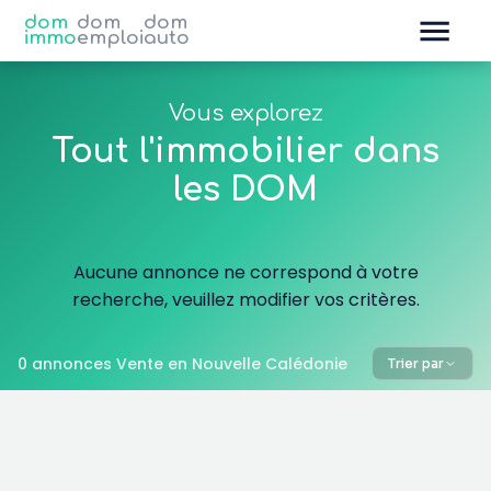
dom
dom
dom
immo
emploi
auto
Vous explorez
Tout l'immobilier dans
les DOM
Aucune annonce ne correspond à votre
recherche, veuillez modifier vos critères.
0 annonces Vente en Nouvelle Calédonie
Trier par