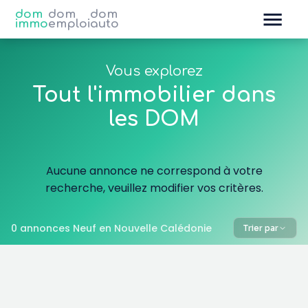
dom
dom
dom
immo
emploi
auto
Vous explorez
Tout l'immobilier dans
les DOM
Aucune annonce ne correspond à votre
recherche, veuillez modifier vos critères.
0 annonces Neuf en Nouvelle Calédonie
Trier par