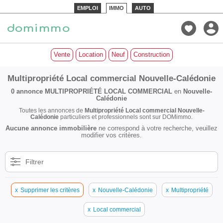
EMPLOI
IMMO
AUTO
Vente
Location
Neuf
Construction
Multipropriété Local commercial Nouvelle-Calédonie
0 annonce
MULTIPROPRIÉTÉ LOCAL COMMERCIAL
en
Nouvelle-
Calédonie
Toutes les annonces de
Multipropriété Local commercial Nouvelle-
Calédonie
particuliers et professionnels sont sur DOMimmo.
Aucune annonce immobilière
ne correspond à votre recherche, veuillez
modifier vos critères.
Filtrer
x
Supprimer les critères
x
Nouvelle-Calédonie
x
Multipropriété
x
Local commercial