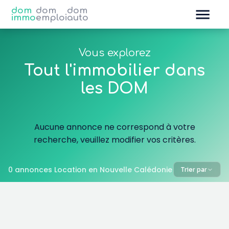
dom
dom
dom
immo
emploi
auto
Vous explorez
Tout l'immobilier dans
les DOM
Aucune annonce ne correspond à votre
recherche, veuillez modifier vos critères.
0 annonces Location en Nouvelle Calédonie
Trier par