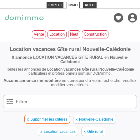
EMPLOI
IMMO
AUTO
Vente
Location
Neuf
Construction
Location vacances Gîte rural Nouvelle-Calédonie
0 annonce
LOCATION VACANCES GÎTE RURAL
en
Nouvelle-
Calédonie
Toutes les annonces de
Location vacances Gîte rural Nouvelle-Calédonie
particuliers et professionnels sont sur DOMimmo.
Aucune annonce immobilière
ne correspond à votre recherche, veuillez
modifier vos critères.
Filtrer
x
Supprimer les critères
x
Nouvelle-Calédonie
x
Location vacances
x
Gîte rural