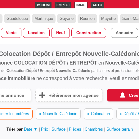
kelDOM
EMPLOI
IMMO
AUTO
Guadeloupe
Martinique
Guyane
Réunion
Mayotte
Saint-Mar
Vente
Location
Neuf
Construction
Annuaire
Colocation Dépôt / Entrepôt Nouvelle-Calédoni
nonce
COLOCATION DÉPÔT / ENTREPÔT
en
Nouvelle-Calé
s de
Colocation Dépôt / Entrepôt Nouvelle-Calédonie
particuliers et professionne
ce immobilière
ne correspond à votre recherche, veuillez modifi
une annonce
Référencer mon agence
Crée
imer les critères
x
Nouvelle-Calédonie
x
Colocation
x
Dépôt / 
Trier par
Date ▼
|
Prix
|
Surface
|
Pièces
|
Chambres
|
Surface terrain