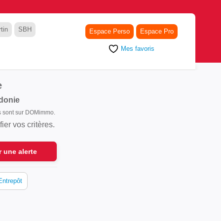
tin
SBH
Espace Perso
Espace Pro
Mes favoris
e
donie
ls sont sur DOMimmo.
er vos critères.
r une alerte
Entrepôt