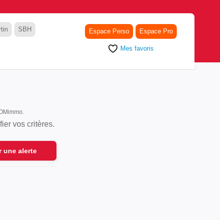
tin
SBH
Espace Perso
Espace Pro
Mes favoris
 DOMimmo.
er vos critères.
r une alerte