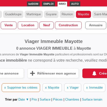
kelDOM
EMPLOI
IMMO
AUTO
Guadeloupe
Martinique
Guyane
Réunion
Mayotte
Saint-Mar
Vente
Location
Neuf
Construction
Annuaire
Viager Immeuble Mayotte
0 annonce
VIAGER IMMEUBLE
à
Mayotte
es annonces de
Viager Immeuble Mayotte
particuliers et professionnels sont sur
ce immobilière
ne correspond à votre recherche, veuillez modifi
une annonce
Référencer mon agence
Crée
x
Supprimer les critères
x
Mayotte
x
Viager
x
Immeuble
Trier par
Date ▼
|
Prix
|
Surface
|
Pièces
|
Chambres
|
Surface terrain