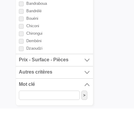
Bandraboua
Bandrélé
Bouéni
Chiconi
Chirongui
Dembéni
Dzaoudzi
Kani-Kéli
Prix - Surface - Pièces
Koungou
Mamoudzou
Autres critères
Mtsamboro
Mot clé
M'tsangamouj
Ouangani
Pamandzi
Sada
Tsingoni