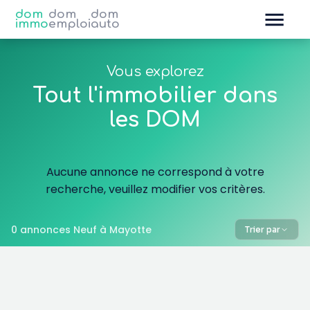
dom
dom
dom
immo
emploi
auto
Vous explorez
Tout l'immobilier dans
les DOM
Aucune annonce ne correspond à votre
recherche, veuillez modifier vos critères.
0 annonces Neuf à Mayotte
Trier par