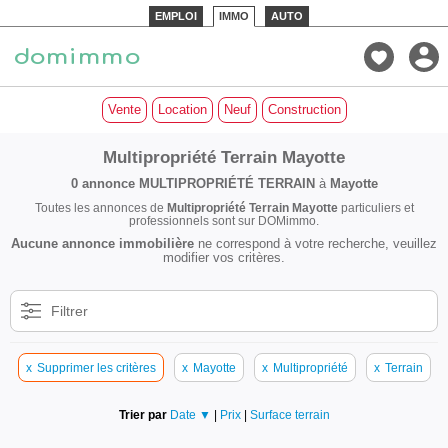
EMPLOI
IMMO
AUTO
Vente
Location
Neuf
Construction
Multipropriété Terrain Mayotte
0 annonce
MULTIPROPRIÉTÉ TERRAIN
à
Mayotte
Toutes les annonces de
Multipropriété Terrain Mayotte
particuliers et
professionnels sont sur DOMimmo.
Aucune annonce immobilière
ne correspond à votre recherche, veuillez
modifier vos critères.
Filtrer
x
Supprimer les critères
x
Mayotte
x
Multipropriété
x
Terrain
Trier par
Date ▼
|
Prix
|
Surface terrain