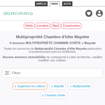
EMPLOI
IMMO
AUTO
Vente
Location
Neuf
Construction
Multipropriété Chambre d'hôte Mayotte
0 annonce
MULTIPROPRIÉTÉ CHAMBRE D'HÔTE
à
Mayotte
Toutes les annonces de
Multipropriété Chambre d'hôte Mayotte
particuliers
et professionnels sont sur DOMimmo.
Aucune annonce immobilière
ne correspond à votre recherche, veuillez
modifier vos critères.
Filtrer
x
Supprimer les critères
x
Mayotte
x
Multipropriété
x
Chambre d'hôte