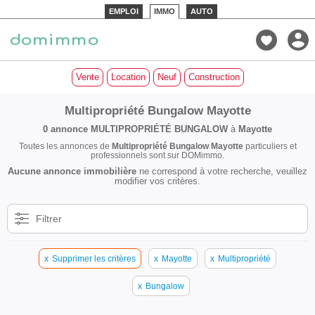
EMPLOI
IMMO
AUTO
Vente
Location
Neuf
Construction
Multipropriété Bungalow Mayotte
0 annonce
MULTIPROPRIÉTÉ BUNGALOW
à
Mayotte
Toutes les annonces de
Multipropriété Bungalow Mayotte
particuliers et
professionnels sont sur DOMimmo.
Aucune annonce immobilière
ne correspond à votre recherche, veuillez
modifier vos critères.
Filtrer
x
Supprimer les critères
x
Mayotte
x
Multipropriété
x
Bungalow