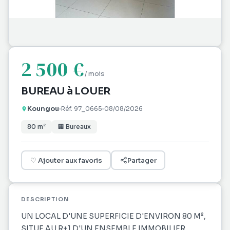
2 500 €
/ mois
BUREAU à LOUER
Koungou
Réf.
97_0665
08/08/2026
80
m²
🏢
Bureaux
♡
Ajouter aux favoris
Partager
DESCRIPTION
UN LOCAL D'UNE SUPERFICIE D'ENVIRON 80 M²,
SITUE AU R+1 D'UN ENSEMBLE IMMOBILIER,