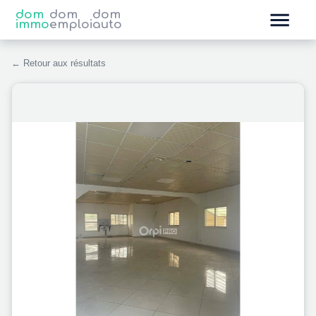
dom
dom
dom
immo
emploi
auto
← Retour aux résultats