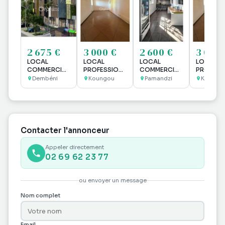
2 675 €
3 000 €
2 600 €
3 000 
LOCAL
LOCAL
LOCAL
LOCAL
COMMERCIAL
PROFESSIONNEL
COMMERCIAL
PROFESS
à LOUER
à LOUER
à LOUER
à LOUER
Dembéni
Koungou
Pamandzi
Koungo
Contacter l'annonceur
Appeler directement
02 69 62 23 77
ou envoyer un message
Nom complet
Email