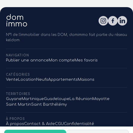
dom
immo
N°1 de l'immobilier dans les DOM, domimmo fait partie du réseau
keldom.
NAVIGATION
Publier une annonce
Mon compte
Mes favoris
CATÉGORIES
Vente
Location
Neufs
Appartements
Maisons
TERRITOIRES
Guyane
Martinique
Guadeloupe
La Réunion
Mayotte
Saint Martin
Saint Barthélémy
À PROPOS
À propos
Contact & Aide
CGU
Confidentialité