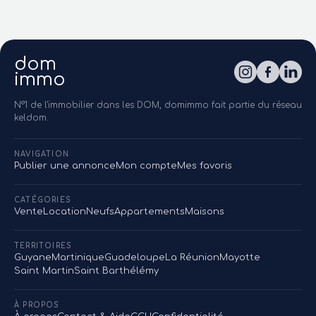
dom
immo
N°1 de l'immobilier dans les DOM, domimmo fait partie du réseau
keldom.
NAVIGATION
Publier une annonce
Mon compte
Mes favoris
CATÉGORIES
Vente
Location
Neufs
Appartements
Maisons
TERRITOIRES
Guyane
Martinique
Guadeloupe
La Réunion
Mayotte
Saint Martin
Saint Barthélémy
À PROPOS