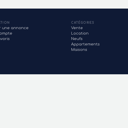
ATION
CATÉGORIES
er une annonce
Vente
ompte
Location
voris
Neufs
Appartements
Maisons