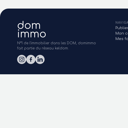
dom
NAVIG
Publi
immo
Mon c
Mes fa
N°1 de l'immobilier dans les DOM, domimmo
fait partie du réseau keldom.