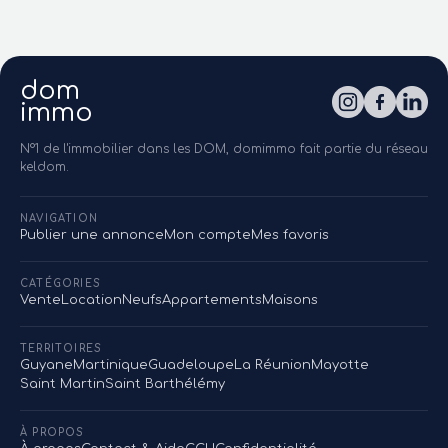
dom
immo
N°1 de l'immobilier dans les DOM, domimmo fait partie du réseau
keldom.
NAVIGATION
Publier une annonce
Mon compte
Mes favoris
CATÉGORIES
Vente
Location
Neufs
Appartements
Maisons
TERRITOIRES
Guyane
Martinique
Guadeloupe
La Réunion
Mayotte
Saint Martin
Saint Barthélémy
À PROPOS