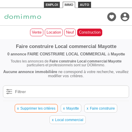
EMPLOI
IMMO
AUTO
Vente
Location
Neuf
Construction
Faire construire Local commercial Mayotte
0 annonce
FAIRE CONSTRUIRE LOCAL COMMERCIAL
à
Mayotte
Toutes les annonces de
Faire construire Local commercial Mayotte
particuliers et professionnels sont sur DOMimmo.
Aucune annonce immobilière
ne correspond à votre recherche, veuillez
modifier vos critères.
Filtrer
x
Supprimer les critères
x
Mayotte
x
Faire construire
x
Local commercial