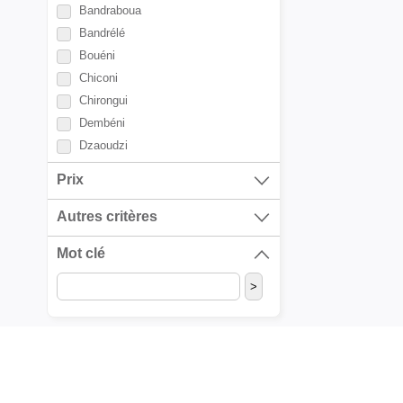
Bandraboua
Bandrélé
Bouéni
Chiconi
Chirongui
Dembéni
Dzaoudzi
Kani-Kéli
Prix
Koungou
Mamoudzou
Autres critères
Mtsamboro
Mot clé
M'tsangamouj
Ouangani
Pamandzi
Sada
Tsingoni