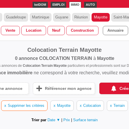
kelDOM
EMPLOI
IMMO
AUTO
Guadeloupe
Martinique
Guyane
Réunion
Mayotte
Saint-Mar
Vente
Location
Neuf
Construction
Annuaire
Colocation Terrain Mayotte
0 annonce
COLOCATION TERRAIN
à
Mayotte
es annonces de
Colocation Terrain Mayotte
particuliers et professionnels sont su
ce immobilière
ne correspond à votre recherche, veuillez modifi
une annonce
Référencer mon agence
Crée
x
Supprimer les critères
x
Mayotte
x
Colocation
x
Terrain
Trier par
Date ▼
|
Prix
|
Surface terrain