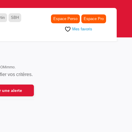
tin
SBH
Espace Perso
Espace Pro
Mes favoris
r DOMimmo.
er vos critères.
r une alerte