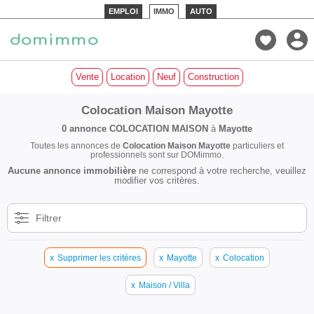
EMPLOI
IMMO
AUTO
Vente
Location
Neuf
Construction
Colocation Maison Mayotte
0 annonce
COLOCATION MAISON
à
Mayotte
Toutes les annonces de
Colocation Maison Mayotte
particuliers et
professionnels sont sur DOMimmo.
Aucune annonce immobilière
ne correspond à votre recherche, veuillez
modifier vos critères.
Filtrer
x
Supprimer les critères
x
Mayotte
x
Colocation
x
Maison / Villa