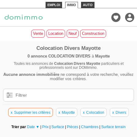
EMPLOI
IMMO
AUTO
Vente
Location
Neuf
Construction
Colocation Divers Mayotte
0 annonce
COLOCATION DIVERS
à
Mayotte
Toutes les annonces de
Colocation Divers Mayotte
particuliers et
professionnels sont sur DOMimmo.
Aucune annonce immobilière
ne correspond à votre recherche, veuillez
modifier vos critères.
Filtrer
x
Supprimer les critères
x
Mayotte
x
Colocation
x
Divers
Trier par
Date ▼
|
Prix
|
Surface
|
Pièces
|
Chambres
|
Surface terrain