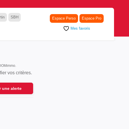
tin
SBH
Espace Perso
Espace Pro
Mes favoris
r DOMimmo.
er vos critères.
r une alerte