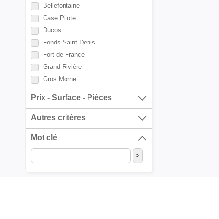
Bellefontaine
Case Pilote
Ducos
Fonds Saint Denis
Fort de France
Grand Rivière
Gros Morne
La Trinité
Prix - Surface - Pièces
L'Ajoupa Bouillon
Le Carbet
Autres critères
Le Diamant
Mot clé
Le François
Le Lamentin
Le Lorrain
Le Marigot
Le Marin
Le Morne Rouge
Le Morne Vert