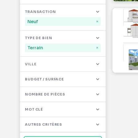
Mayotte
32
TRANSACTION
Saint-Martin
491
Neuf
×
Saint-Barthélémy
12
TYPE DE BIEN
Autres DOM/TOM
0
Terrain
×
VILLE
BUDGET / SURFACE
NOMBRE DE PIÈCES
MOT CLÉ
AUTRES CRITÈRES