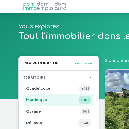
dom
dom
dom
immo
emploi
auto
Vous explorez
Tout l'immobilier dans 
2 annonces
MA RECHERCHE
Réinitialiser
TERRITOIRE
Guadeloupe
4 422
Martinique
4 487
Guyane
503
Réunion
2 646