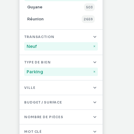
Guyane
503
Réunion
2 659
Mayotte
32
TRANSACTION
Saint-Martin
494
Neuf
×
Saint-Barthélémy
12
TYPE DE BIEN
Autres DOM/TOM
0
Parking
×
VILLE
BUDGET / SURFACE
NOMBRE DE PIÈCES
MOT CLÉ