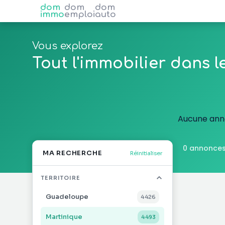
dom
dom
dom
immo
emploi
auto
Vous explorez
Tout l'immobilier dans 
Aucune anno
0 annonces
MA RECHERCHE
Réinitialiser
TERRITOIRE
Guadeloupe
4 426
Martinique
4 493