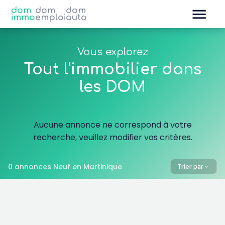
dom
dom
dom
immo
emploi
auto
Vous explorez
Tout l'immobilier dans
les DOM
Aucune annonce ne correspond à votre
recherche, veuillez modifier vos critères.
0 annonces Neuf en Martinique
Trier par