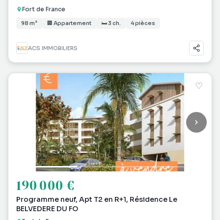
Fort de France
98 m²
🏢 Appartement
🛏 3 ch.
4 pièces
ACS IMMOBILIERS
♡
190 000 €
Programme neuf, Apt T2 en R+1, Résidence Le
BELVEDERE DU FO