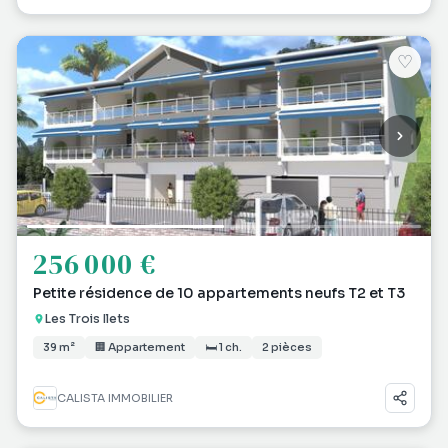
♡
256 000 €
Petite résidence de 10 appartements neufs T2 et T3
Les Trois Ilets
39 m²
🏢 Appartement
🛏 1 ch.
2 pièces
CALISTA IMMOBILIER