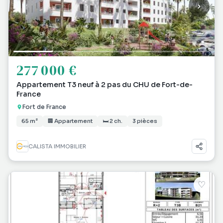
277 000 €
Appartement T3 neuf à 2 pas du CHU de Fort-de-
France
Fort de France
65 m²
🏢 Appartement
🛏 2 ch.
3 pièces
CALISTA IMMOBILIER
♡