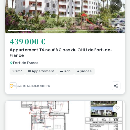
439 000 €
Appartement T4 neuf à 2 pas du CHU de Fort-de-
France
Fort de France
90 m²
🏢 Appartement
🛏 3 ch.
4 pièces
CALISTA IMMOBILIER
♡