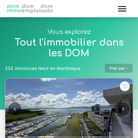
dom
dom
dom
immo
emploi
auto
Vous explorez
Tout l'immobilier dans
les DOM
232 annonces Neuf en Martinique
Trier par
♡