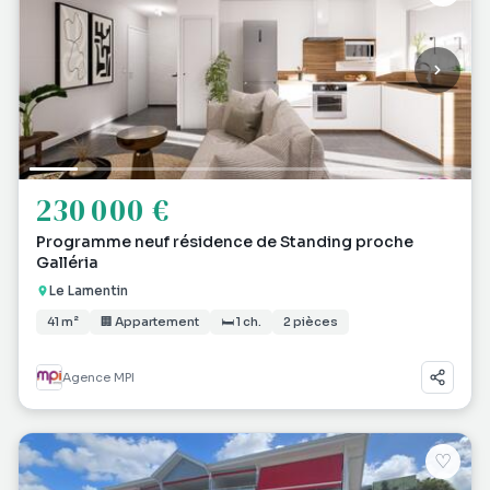
230 000 €
Programme neuf résidence de Standing proche
Galléria
Le Lamentin
41 m²
🏢 Appartement
🛏 1 ch.
2 pièces
Agence MPI
♡