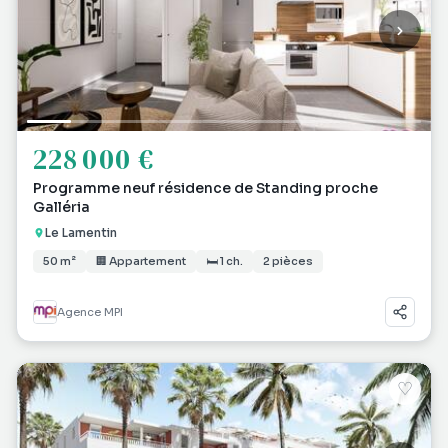
228 000 €
Programme neuf résidence de Standing proche
Galléria
Le Lamentin
50 m²
🏢 Appartement
🛏 1 ch.
2 pièces
Agence MPI
♡