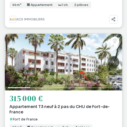
44 m²
🏢 Appartement
🛏 1 ch.
2 pièces
ACS IMMOBILIERS
♡
315 000 €
Appartement T3 neuf à 2 pas du CHU de Fort-de-
France
Fort de France