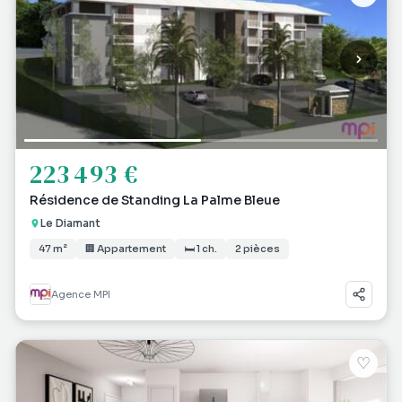
223 493 €
Résidence de Standing La Palme Bleue
Le Diamant
47 m²
🏢 Appartement
🛏 1 ch.
2 pièces
Agence MPI
♡