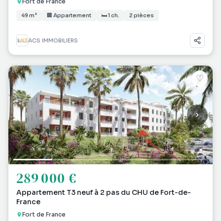
Fort de France
49 m²
🏢 Appartement
🛏 1 ch.
2 pièces
ACS IMMOBILIERS
♡
289 000 €
Appartement T3 neuf à 2 pas du CHU de Fort-de-
France
Fort de France