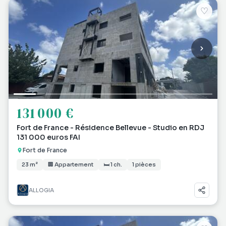
♡
131 000 €
Fort de France - Résidence Bellevue - Studio en RDJ
131 000 euros FAI
Fort de France
23 m²
🏢 Appartement
🛏 1 ch.
1 pièces
ALLOGIA