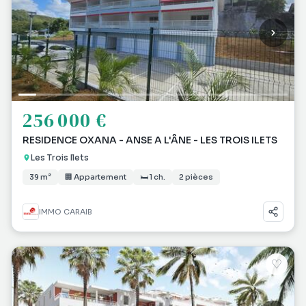
256 000 €
RESIDENCE OXANA - ANSE A L'ÂNE - LES TROIS ILETS
Les Trois Ilets
39 m²
🏢 Appartement
🛏 1 ch.
2 pièces
IMMO CARAIB
♡