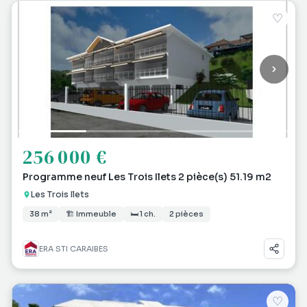
♡
256 000 €
Programme neuf Les Trois Ilets 2 pièce(s) 51.19 m2
Les Trois Ilets
38 m²
🏗 Immeuble
🛏 1 ch.
2 pièces
ERA STI CARAIBES
♡