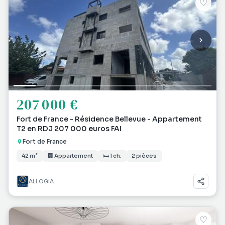
♡
207 000 €
Fort de France - Résidence Bellevue - Appartement
T2 en RDJ 207 000 euros FAI
Fort de France
42 m²
🏢 Appartement
🛏 1 ch.
2 pièces
ALLOGIA
♡