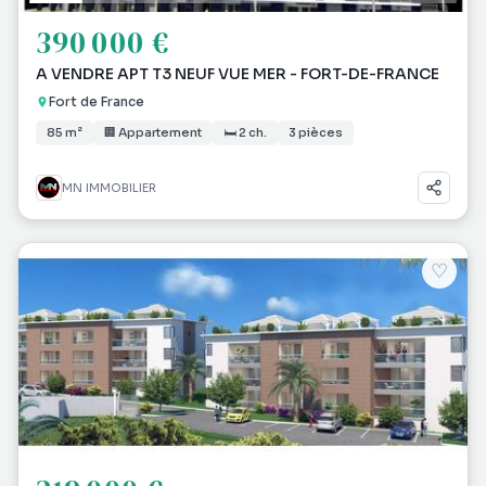
390 000 €
A VENDRE APT T3 NEUF VUE MER - FORT-DE-FRANCE
Fort de France
85 m²
🏢 Appartement
🛏 2 ch.
3 pièces
MN IMMOBILIER
♡