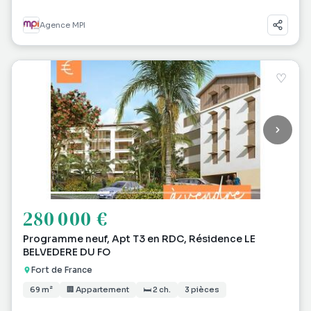
Agence MPI
♡
280 000 €
Programme neuf, Apt T3 en RDC, Résidence LE
BELVEDERE DU FO
Fort de France
69 m²
🏢 Appartement
🛏 2 ch.
3 pièces