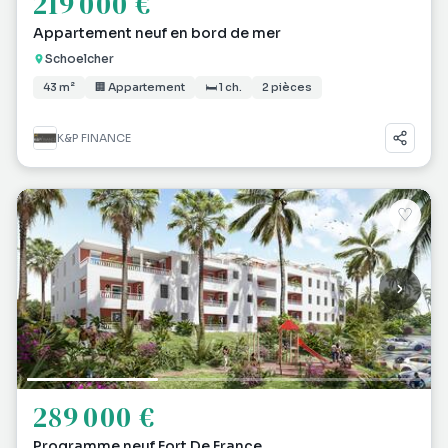
219 000 €
Appartement neuf en bord de mer
Schoelcher
43 m²
🏢 Appartement
🛏 1 ch.
2 pièces
K&P FINANCE
♡
289 000 €
Programme neuf Fort De France