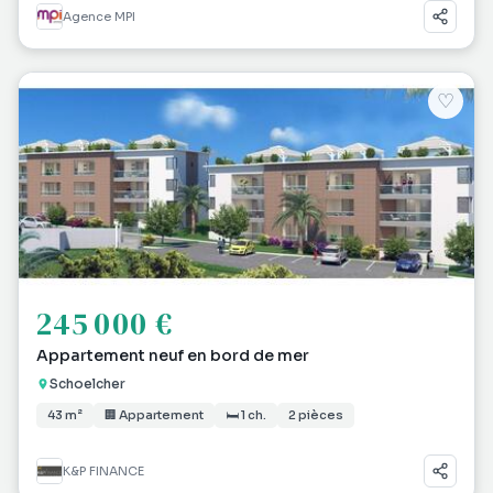
Agence MPI
♡
245 000 €
Appartement neuf en bord de mer
Schoelcher
43 m²
🏢 Appartement
🛏 1 ch.
2 pièces
K&P FINANCE