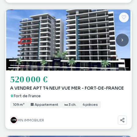
♡
520 000 €
A VENDRE APT T4 NEUF VUE MER - FORT-DE-FRANCE
Fort de France
109 m²
🏢 Appartement
🛏 3 ch.
4 pièces
MN IMMOBILIER