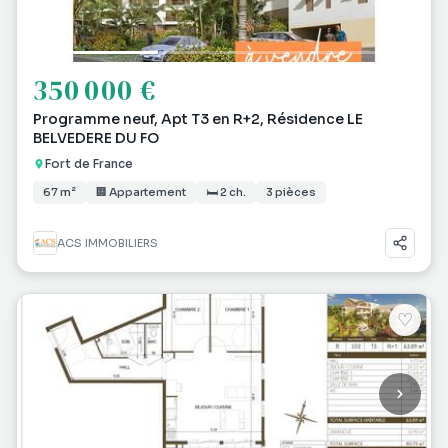
350 000 €
Programme neuf, Apt T3 en R+2, Résidence LE
BELVEDERE DU FO
Fort de France
67 m²
🏢 Appartement
🛏 2 ch.
3 pièces
ACS IMMOBILIERS
♡