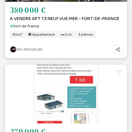
380 000 €
A VENDRE APT T3 NEUF VUE MER - FORT-DE-FRANCE
Fort de France
84 m²
🏢 Appartement
🛏 2 ch.
3 pièces
MN IMMOBILIER
♡
379 000 €