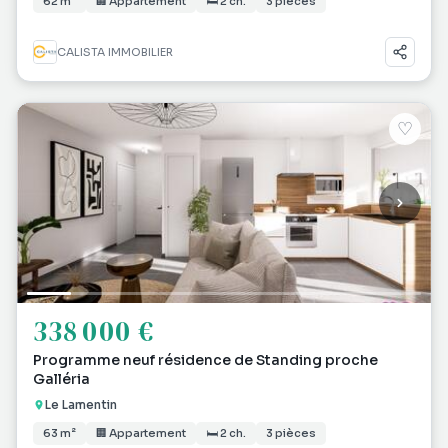
62 m²
🏢 Appartement
🛏 2 ch.
3 pièces
CALISTA IMMOBILIER
♡
338 000 €
Programme neuf résidence de Standing proche
Galléria
Le Lamentin
63 m²
🏢 Appartement
🛏 2 ch.
3 pièces