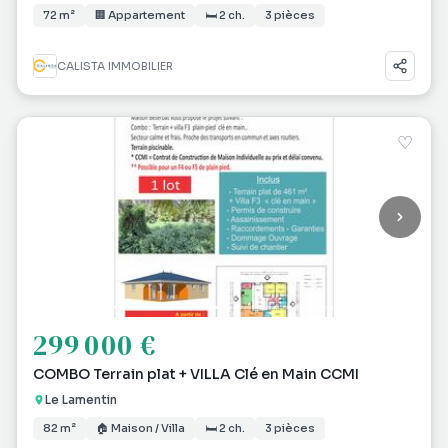
72 m²
🏢 Appartement
🛏 2 ch.
3 pièces
CALISTA IMMOBILIER
♡
299 000 €
COMBO Terrain plat + VILLA Clé en Main CCMI
Le Lamentin
82 m²
🏠 Maison / Villa
🛏 2 ch.
3 pièces