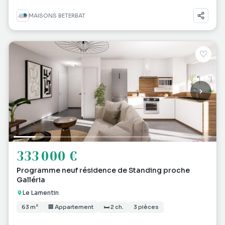
MAISONS BETERBAT
♡
333 000 €
Programme neuf résidence de Standing proche
Galléria
Le Lamentin
63 m²
🏢 Appartement
🛏 2 ch.
3 pièces