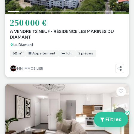
250 000 €
A VENDRE T2 NEUF - RÉSIDENCE LES MARINES DU
DIAMANT
Le Diamant
52 m²
🏢 Appartement
🛏 1 ch.
2 pièces
MN IMMOBILIER
♡
2
Filtres