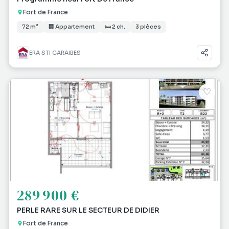
Fort de France
72 m²
🏢 Appartement
🛏 2 ch.
3 pièces
ERA STI CARAIBES
♡
289 900 €
PERLE RARE SUR LE SECTEUR DE DIDIER
Fort de France