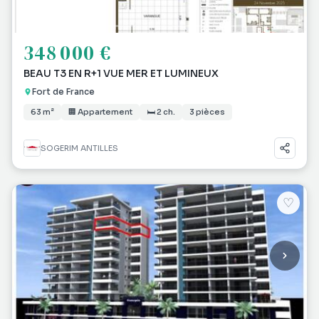
348 000 €
BEAU T3 EN R+1 VUE MER ET LUMINEUX
Fort de France
63 m²
🏢 Appartement
🛏 2 ch.
3 pièces
SOGERIM ANTILLES
♡