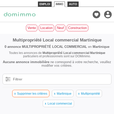
EMPLOI
IMMO
AUTO
Vente
Location
Neuf
Construction
Multipropriété Local commercial Martinique
0 annonce
MULTIPROPRIÉTÉ LOCAL COMMERCIAL
en
Martinique
Toutes les annonces de
Multipropriété Local commercial Martinique
particuliers et professionnels sont sur DOMimmo.
Aucune annonce immobilière
ne correspond à votre recherche, veuillez
modifier vos critères.
Filtrer
x
Supprimer les critères
x
Martinique
x
Multipropriété
x
Local commercial