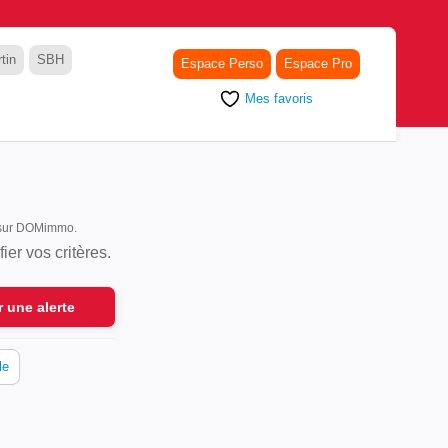
tin
SBH
Espace Perso
Espace Pro
Mes favoris
t sur DOMimmo.
er vos critères.
r une alerte
le