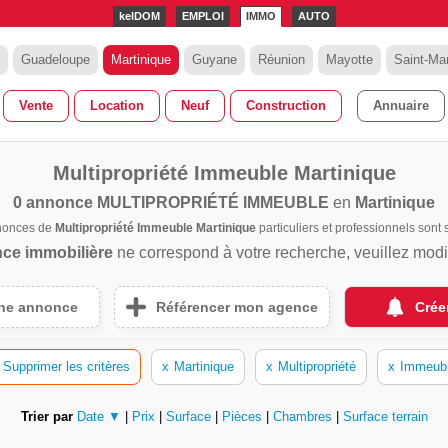
kelDOM
EMPLOI
IMMO
AUTO
Guadeloupe
Martinique
Guyane
Réunion
Mayotte
Saint-Mar
Vente
Location
Neuf
Construction
Annuaire
Multipropriété Immeuble Martinique
0 annonce
MULTIPROPRIÉTÉ IMMEUBLE
en
Martinique
nnonces de
Multipropriété Immeuble Martinique
particuliers et professionnels son
ce immobilière
ne correspond à votre recherche, veuillez modifi
une annonce
Référencer mon agence
Crée
Supprimer les critères
x
Martinique
x
Multipropriété
x
Immeub
Trier par
Date ▼
|
Prix
|
Surface
|
Pièces
|
Chambres
|
Surface terrain