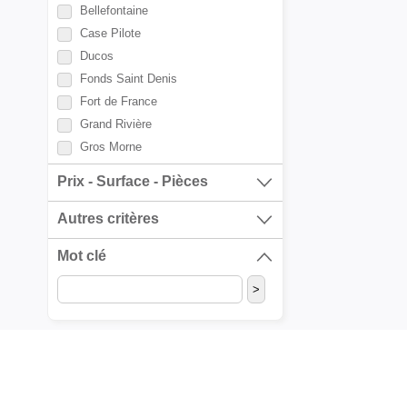
Bellefontaine
Case Pilote
Ducos
Fonds Saint Denis
Fort de France
Grand Rivière
Gros Morne
La Trinité
Prix - Surface - Pièces
L'Ajoupa Bouillon
Le Carbet
Autres critères
Le Diamant
Mot clé
Le François
Le Lamentin
Le Lorrain
Le Marigot
Le Marin
Le Morne Rouge
Le Morne Vert