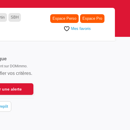
tin
SBH
Espace Perso
Espace Pro
Mes favoris
que
sont sur DOMimmo.
er vos critères.
r une alerte
repôt