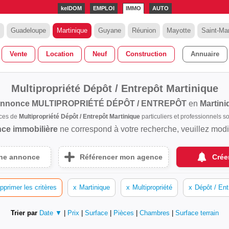
kelDOM
EMPLOI
IMMO
AUTO
Guadeloupe
Martinique
Guyane
Réunion
Mayotte
Saint-Mar
Vente
Location
Neuf
Construction
Annuaire
Multipropriété Dépôt / Entrepôt Martinique
annonce
MULTIPROPRIÉTÉ DÉPÔT / ENTREPÔT
en
Martini
nces de
Multipropriété Dépôt / Entrepôt Martinique
particuliers et professionnels 
ce immobilière
ne correspond à votre recherche, veuillez modifi
une annonce
Référencer mon agence
Crée
pprimer les critères
x
Martinique
x
Multipropriété
x
Dépôt / Ent
Trier par
Date ▼
|
Prix
|
Surface
|
Pièces
|
Chambres
|
Surface terrain