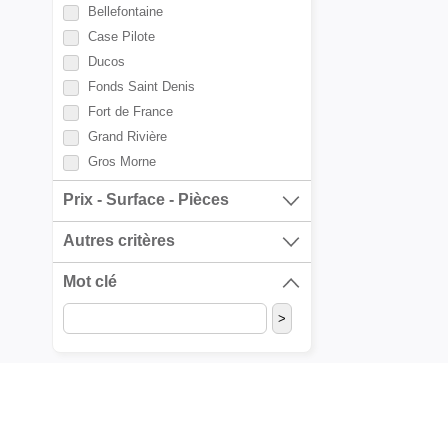
Bellefontaine
Case Pilote
Ducos
Fonds Saint Denis
Fort de France
Grand Rivière
Gros Morne
La Trinité
Prix - Surface - Pièces
L'Ajoupa Bouillon
Le Carbet
Autres critères
Le Diamant
Mot clé
Le François
Le Lamentin
Le Lorrain
Le Marigot
Le Marin
Le Morne Rouge
Le Morne Vert