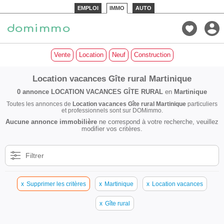
EMPLOI
IMMO
AUTO
Vente
Location
Neuf
Construction
Location vacances Gîte rural Martinique
0 annonce
LOCATION VACANCES GÎTE RURAL
en
Martinique
Toutes les annonces de
Location vacances Gîte rural Martinique
particuliers
et professionnels sont sur DOMimmo.
Aucune annonce immobilière
ne correspond à votre recherche, veuillez
modifier vos critères.
Filtrer
x
Supprimer les critères
x
Martinique
x
Location vacances
x
Gîte rural