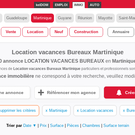
kelDOM
EMPLOI
IMMO
AUTO
Guadeloupe
Martinique
Guyane
Réunion
Mayotte
Saint-Mar
Vente
Location
Neuf
Construction
Annuaire
Location vacances Bureaux Martinique
0 annonce
LOCATION VACANCES BUREAUX
en
Martiniqu
onces de
Location vacances Bureaux Martinique
particuliers et professionnels s
ce immobilière
ne correspond à votre recherche, veuillez modifi
une annonce
Référencer mon agence
Crée
upprimer les critères
x
Martinique
x
Location vacances
x
Bure
Trier par
Date ▼
|
Prix
|
Surface
|
Pièces
|
Chambres
|
Surface terrain