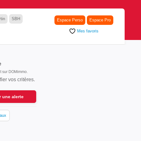
tin
SBH
Espace Perso
Espace Pro
Mes favoris
e
ont sur DOMimmo.
er vos critères.
r une alerte
aux