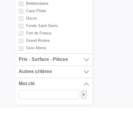
Bellefontaine
Case Pilote
Ducos
Fonds Saint Denis
Fort de France
Grand Rivière
Gros Morne
La Trinité
Prix - Surface - Pièces
L'Ajoupa Bouillon
Le Carbet
Autres critères
Le Diamant
Mot clé
Le François
Le Lamentin
Le Lorrain
Le Marigot
Le Marin
Le Morne Rouge
Le Morne Vert