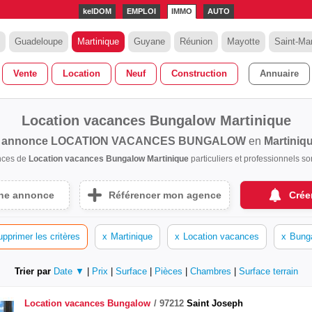
kelDOM
EMPLOI
IMMO
AUTO
Guadeloupe
Martinique
Guyane
Réunion
Mayotte
Saint-Mar
Vente
Location
Neuf
Construction
Annuaire
Location vacances Bungalow Martinique
 annonce
LOCATION VACANCES BUNGALOW
en
Martiniq
nces de
Location vacances Bungalow Martinique
particuliers et professionnels 
une annonce
Référencer mon agence
Crée
pprimer les critères
x
Martinique
x
Location vacances
x
Bung
Trier par
Date ▼
|
Prix
|
Surface
|
Pièces
|
Chambres
|
Surface terrain
Location vacances
Bungalow
97212
Saint Joseph