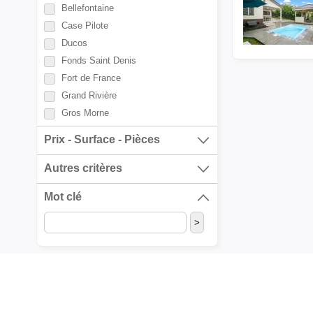
Bellefontaine
Case Pilote
Ducos
Fonds Saint Denis
Fort de France
Grand Rivière
Gros Morne
La Trinité
Prix - Surface - Pièces
L'Ajoupa Bouillon
Le Carbet
Autres critères
Le Diamant
Mot clé
Le François
Le Lamentin
Le Lorrain
Le Marigot
Le Marin
Le Morne Rouge
Le Morne Vert