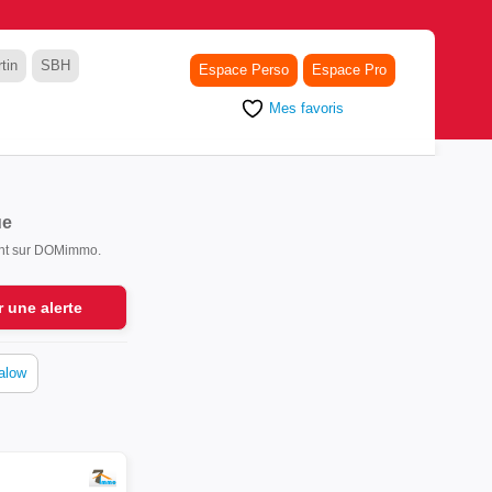
tin
SBH
Espace Perso
Espace Pro
Mes favoris
ue
sont sur DOMimmo.
r une alerte
alow