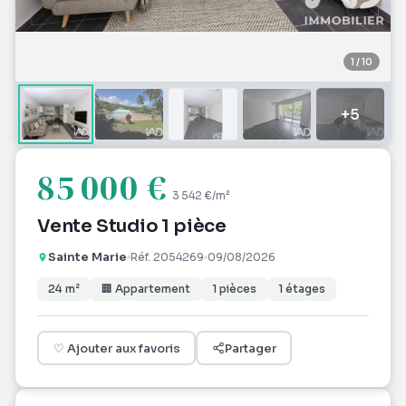
1
/
10
+
5
85 000 €
3 542 €
/m²
Vente Studio 1 pièce
Sainte Marie
Réf.
2054269
09/08/2026
24
m²
🏢
Appartement
1
pièces
1
étages
♡
Ajouter aux favoris
Partager