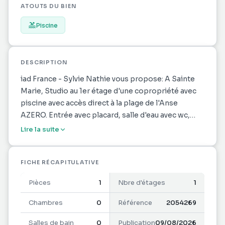
ATOUTS DU BIEN
Piscine
DESCRIPTION
iad France - Sylvie Nathie vous propose: A Sainte
Marie, Studio au 1er étage d'une copropriété avec
piscine avec accès direct à la plage de l'Anse
AZERO. Entrée avec placard, salle d'eau avec wc,
belle pièce de vie avec une grande cuisine
Lire la suite
aménagée, belle terrasse. Une place de parking
privée - Très peu de charges de copropriété 18€
par mois, grande piscine à disposition, très belle
FICHE RÉCAPITULATIVE
rentabilité.
Pièces
1
Nbre d'étages
1
La presente annonce immobiliere vise 1 lot situé
Chambres
0
Référence
2054269
dans une copropriété de 78 lots au total et ne
Salles de bain
0
Publication
09/08/2026
faisant l'objet d'aucune procédure en cours citée à