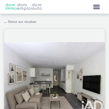
dom
dom
dom
immo
emploi
auto
← Retour aux résultats