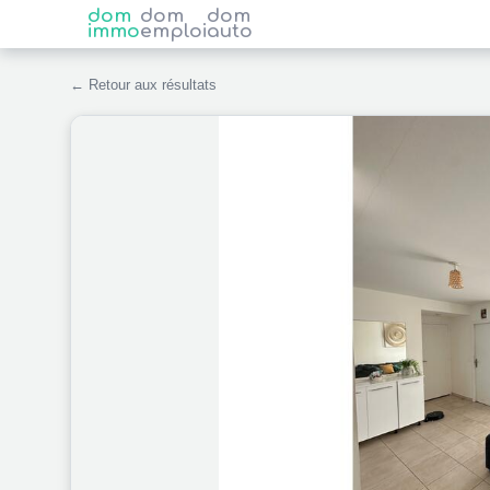
dom
dom
dom
immo
emploi
auto
← Retour aux résultats