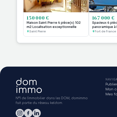
150 000 €
167 000 €
Maison Saint Pierre 4 pièce(s) 102
Spacieux 4 piè
m2 Localisation exceptionnelle
panoramique à 
Saint Pierre
Fort de France
dom
NAVIG
Publi
immo
Mon c
Mes fa
N°1 de l'immobilier dans les DOM, domimmo
fait partie du réseau keldom.