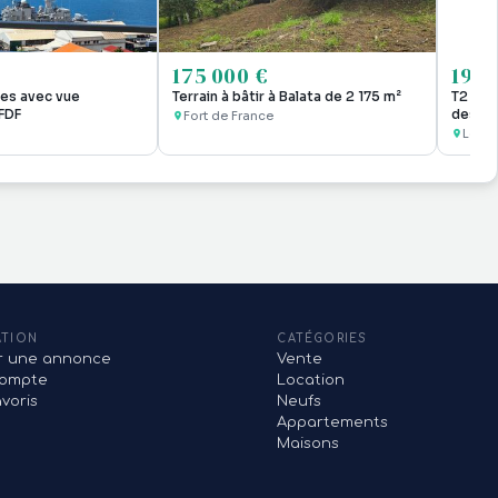
175 000 €
195 
ces avec vue
Terrain à bâtir à Balata de 2 175 m²
T2 meu
FDF
des pl
Fort de France
Les Tr
ATION
CATÉGORIES
er une annonce
Vente
ompte
Location
voris
Neufs
Appartements
Maisons