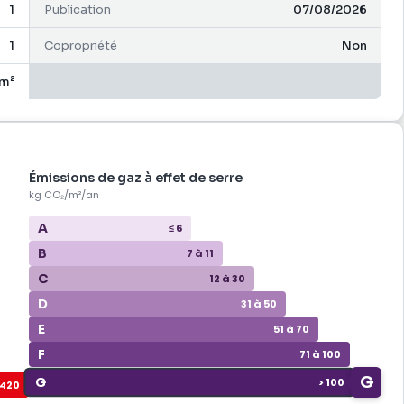
1
Publication
07/08/2026
1
Copropriété
Non
 m²
Émissions de gaz à effet de serre
kg CO₂/m²/an
A
≤ 6
B
7 à 11
C
12 à 30
D
31 à 50
E
51 à 70
F
71 à 100
G
G
> 100
 420