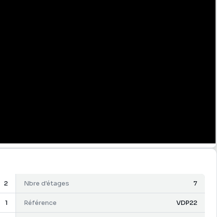
2
Nbre d'étages
7
1
Référence
VDP22