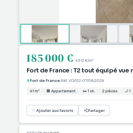
185 000 €
4 512 €
/m²
Fort de France : T2 tout équipé vue
Fort de France
Réf.
VDP22
07/08/2026
41
m²
🏢
Appartement
🛏
1
ch.
2
pièces
🛁
1
♡
Ajouter aux favoris
Partager