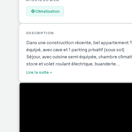
ATOUTS DU BIEN
Climatisation
DESCRIPTION
Dans une construction récente, bel appartement T
équipé, avec cave et 1 parking privatif (sous sol)
Séjour, avec cuisine semi équipée, chambre climati
store et volet roulant électrique, buanderie.
Vendu loué
Lire la suite