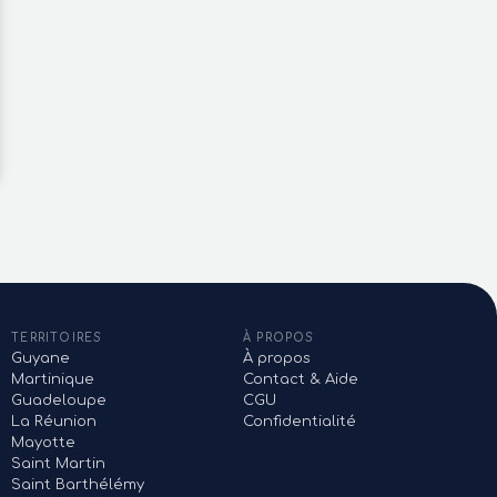
000 €
206 000 €
blé avec terrasse à deux pas
Appartement 2 chambres à la Marina
ages
à la pointe du bout
ois Ilets
Les Trois Ilets
TERRITOIRES
À PROPOS
Guyane
À propos
Martinique
Contact & Aide
Guadeloupe
CGU
La Réunion
Confidentialité
Mayotte
Saint Martin
Saint Barthélémy