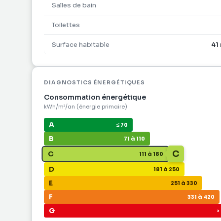
Salles de bain
Toilettes
Surface habitable
41
DIAGNOSTICS ÉNERGÉTIQUES
Consommation énergétique
kWh/m²/an (énergie primaire)
A
≤ 70
B
71 à 110
C
C
111 à 180
D
181 à 250
E
251 à 330
F
331 à 420
G
>