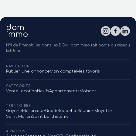
dom
immo
N°1 de l'immobilier dans les DOM, domimmo fait partie du réseau
keldom.
NAVIGATION
Publier une annonce
Mon compte
Mes favoris
CATÉGORIES
Vente
Location
Neufs
Appartements
Maisons
TERRITOIRES
Guyane
Martinique
Guadeloupe
La Réunion
Mayotte
Saint Martin
Saint Barthélémy
À PROPOS