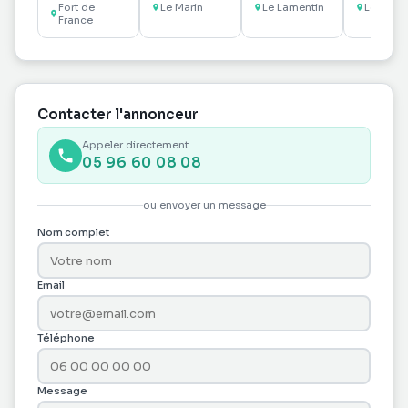
France
Le Marin 16.85
Louer
louer au
Fort de
Le Marin
Le Lamentin
Le Franç
Horizon
France
m2
François
Contacter l'annonceur
Appeler directement
05 96 60 08 08
ou envoyer un message
Nom complet
Email
Téléphone
Message