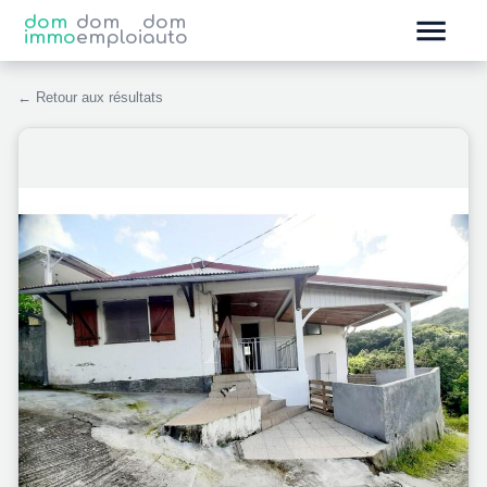
dom
dom
dom
immo
emploi
auto
← Retour aux résultats