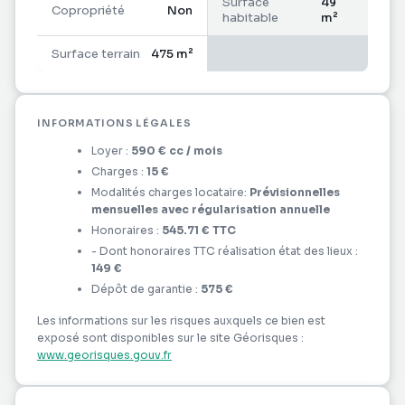
Surface
49
Copropriété
Non
habitable
m²
Surface terrain
475 m²
INFORMATIONS LÉGALES
Loyer :
590 €
cc
/ mois
Charges :
15 €
Modalités charges locataire:
Prévisionnelles
mensuelles avec régularisation annuelle
Honoraires :
545.71 €
TTC
- Dont honoraires
TTC
réalisation état des lieux :
149 €
Dépôt de garantie :
575 €
Les informations sur les risques auxquels ce bien est
exposé sont disponibles sur le site Géorisques :
www.georisques.gouv.fr