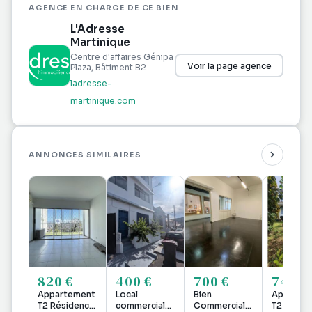
AGENCE EN CHARGE DE CE BIEN
L'Adresse
Martinique
Centre d'affaires Génipa
Voir la page agence
Plaza, Bâtiment B2
ladresse-
martinique.com
ANNONCES SIMILAIRES
820 €
400 €
700 €
740 €
Appartement
Local
Bien
Apparte
T2 Résidence
commercial
Commercial À
T2 meubl