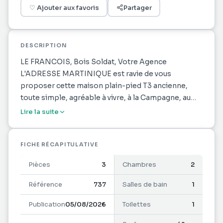
♡
Ajouter aux favoris
Partager
DESCRIPTION
LE FRANCOIS, Bois Soldat, Votre Agence
L'ADRESSE MARTINIQUE est ravie de vous
proposer cette maison plain-pied T3 ancienne,
toute simple, agréable à vivre, à la Campagne, au
calme qui vous séduira par ses deux terrasses
Lire la suite
conviviales, son grand jardin pour les amoureux de
la nature, dont le nettoyage sera pris en charge par
le propriétaire durant la location, et ses chambres
FICHE RÉCAPITULATIVE
spacieuses pour passer de belles nuits. Chauffe-
Pièces
3
Chambres
2
eau solaire. Aucun stationnement privatif. Location
nue. Cette Pépite ATYPIQUE vous comblera de
Référence
737
Salles de bain
1
BONHEUR !!!!!
Publication
05/08/2026
Toilettes
1