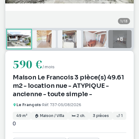
1
/
13
+
8
590 €
/ mois
Maison Le Francois 3 pièce(s) 49.61
m2 - location nue - ATYPIQUE -
ancienne - toute simple -
Le François
Réf.
737
05/08/2026
49
m²
🏠
Maison / Villa
🛏
2
ch.
3
pièces
🛁
1
0